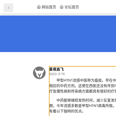
网站首页
论坛首页
星夜高飞
2023-3-15
甲型H1N1流感中医称为瘟疫。早在中
相应的中药方剂。这使在西医还没有传到
疗急慢性病和传染病方面都具有很好的疗
中药能够缩短发热时间，减少反复发热
期，今年流感多数是甲型H1N1病毒所致
有着以下独特的优点。