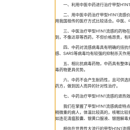
一、利用中医中药进行治疗甲型H1N1
二、用中医中药治疗甲型H1N1流感价
用我国祖传的医疗方式比较适合。中医、
三、中医治疗甲型H1N1流感的药物在
到，不像达菲等西药，不但价格昂贵，有
四、中药对流感病毒具有明确的拮抗作
感、SARS等病毒均有较强的抑制杀灭作
五、相比抗病毒药物，中药具有整体调
毒药物更具优势。
六、中药不会产生耐药性，且可供选择
药方，做到因人而异的针对性治疗。
七、中药治疗甲型H1N1流感的退热效
我们在掌握了甲型H1N1流感病症特点
稍微重的病人，体温比较高的，咳嗽比较
如连花清瘟胶囊、银黄口服液、银翘解毒
相信在世界性大流行的甲型H1N1流感