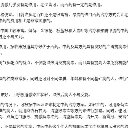
流感几乎没有副作用，老少皆可，而西药有一定的副作用。
格便宜。目前许多老百姓还不是很富裕，昂贵的进口西药治疗方式会让老
中药的费用相比是非常实惠的。
中国比较丰富。薄荷、金银花、板蓝根和大青叶等治疗和预防甲流的中
时还不易买到。
用，据临床报道其疗效优于西药。中药及其方剂具有良好的广谱抗病毒
用。
节多靶点的特点，不仅能退热消炎抗病毒，而且具有提高人体免疫机能
的种类非常多，同时还可对不同体质、年龄和有不同基础病的人，进行
果好，上呼吸道感染症状轻，退热后病人不易反复。
的情况下，可根据中医理论来制定中药治疗方案。如轻症的，可用桑菊饮
重的病人，就用麻杏石甘汤、清瘟败毒饮等方剂来进行加减。同时，也可
丸、双黄连口服液、抗感解毒冲剂、清瘟解毒丸、清开灵、新雪丹、安宫
，还是其它的疾病，中医中药这个伟大的祖国医学宝库都将展示出它的独