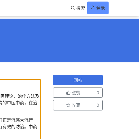
登录
搜索
回帖
点赞
0
医理论、治疗方法及
贵的中医中药，在治
收藏
0
前正是流感大流行
进行有效的防治。中药