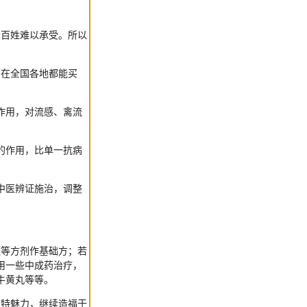
百姓难以承受。所以
药在全国各地都能买
作用，对流感、禽流
的作用，比单一抗病
中医辨证施治，调整
等方剂作基础方；若
用一些中成药治疗，
牛黄丸等等。
特魅力，继续造福于