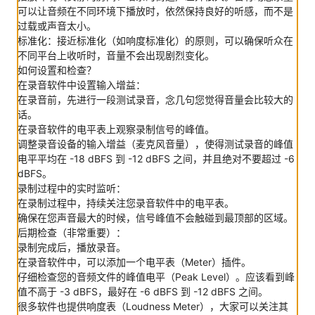
可以让音频在不同环境下播放时，依然保持良好的听感，而不是
过载或声音太小。
标准化：接近标准化（如响度标准化）的原则，可以确保听众在
不同平台上收听时，音量不会出现剧烈变化。
如何设置和检查？
在录音软件中设置输入增益：
在录音前，先进行一段测试录音，念几句您觉得音量会比较大的
话。
在录音软件的电平表上观察录制信号的峰值。
调整录音设备的输入增益（麦克风音量），使得测试录音的峰值
电平平均在 -18 dBFS 到 -12 dBFS 之间，并且绝对不要超过 -6
dBFS。
录制过程中的实时监听：
在录制过程中，持续关注您录音软件中的电平表。
确保在您声音最大的时候，信号峰值不会触碰到最顶部的区域。
后期检查（非常重要）：
录制完成后，播放录音。
在录音软件中，可以添加一个电平表（Meter）插件。
仔细检查您的音频文件的峰值电平（Peak Level）。应该看到峰
值不高于 -3 dBFS，最好在 -6 dBFS 到 -12 dBFS 之间。
很多软件也提供响度表（Loudness Meter），大家可以关注其