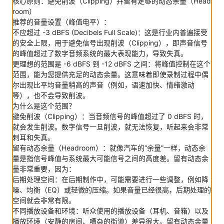
核心原则：避免削波（Clipping）并留有足够的动态余量（Head
room）
推荐的音量设置（峰值电平）：
不应超过 -3 dBFS (Decibels Full Scale)：这是行业内普遍接受
的安全上限，用于避免信号出现削波（Clipping），即声音信号
的峰值超过了数字音频系统的最大表现能力，导致失真。
更理想的范围是 -6 dBFS 到 -12 dBFS 之间：将峰值控制在这个
范围，能为您提供充足的动态余量。这意味着即使录制过程中偶
尔出现比平均音量稍高的声音（例如，语速加快、情绪激动
等），也不会导致削波。
为什么是这个范围？
避免削波（Clipping）：当音频信号的峰值超过了 0 dBFS 时，
就会发生削波。数字信号一旦削波，就无法恢复，听起来会非常
刺耳和失真。
留有动态余量（Headroom）：就像汽车的“余量”一样，动态余
量是指信号峰值与系统最大可能信号之间的高度差。留有动态余
量非常重要，因为：
后期处理空间：在后期制作中，可能需要进行一些调整，例如降
噪、均衡（EQ）或轻微的压缩。如果音量已经很高，后期处理的
空间就会非常有限。
不同播放设备和环境：听众使用的播放设备（耳机、音箱）以及
播放环境（安静的房间、嘈杂的街道）差异很大。留有动态余量