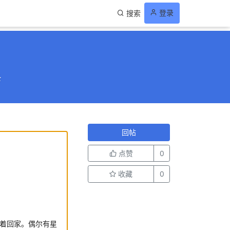
登录
搜索
兵
回帖
点赞
0
收藏
0
索着回家。偶尔有星