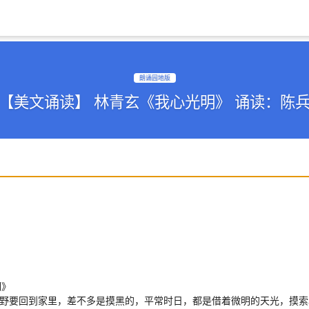
朗诵园地版
【美文诵读】 林青玄《我心光明》 诵读：陈
明》
田野要回到家里，差不多是摸黑的，平常时日，都是借着微明的天光，摸