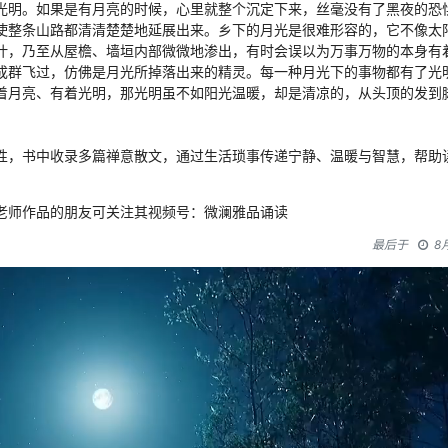
光明。如果是有月亮的时候，心里就整个沉定下来，丝毫没有了黑夜的恐
使整条山路都清清楚楚地延展出来。乡下的月光是很难形容的，它不像太
叶，乃至从屋檐、墙垣内部微微地渗出，有时会误以为万事万物的本身有
成群飞过，仿佛是月光所掉落出来的精灵。每一种月光下的事物都有了光
着月亮、有着光明，那光明虽不如阳光温暖，却是清凉的，从头顶的发到
性，书中收录多篇禅意散文，通过生活琐事传递宁静、温暖与智慧，帮助
老师作品的朋友可关注其视频号：微澜雅品诵读
最后于
8